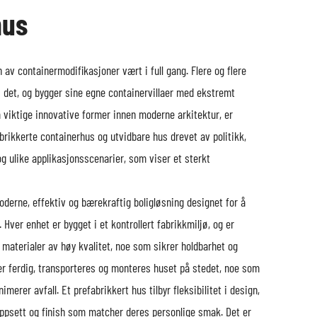
hus
 av containermodifikasjoner vært i full gang. Flere og flere
 det, og bygger sine egne containervillaer med ekstremt
 viktige innovative former innen moderne arkitektur, er
rikkerte containerhus og utvidbare hus drevet av politikk,
og ulike applikasjonsscenarier, som viser et sterkt
oderne, effektiv og bærekraftig boligløsning designet for å
Hver enhet er bygget i et kontrollert fabrikkmiljø, og er
materialer av høy kvalitet, noe som sikrer holdbarhet og
 er ferdig, transporteres og monteres huset på stedet, noe som
merer avfall. Et prefabrikkert hus tilbyr fleksibilitet i design,
oppsett og finish som matcher deres personlige smak. Det er