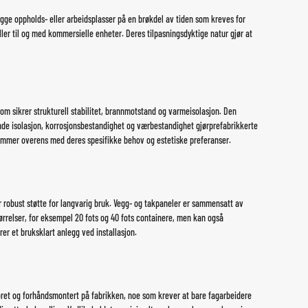
gge oppholds- eller arbeidsplasser på en brøkdel av tiden som kreves for
ler til og med kommersielle enheter. Deres tilpasningsdyktige natur gjør at
om sikrer strukturell stabilitet, brannmotstand og varmeisolasjon. Den
nde isolasjon, korrosjonsbestandighet og værbestandighet gjør
prefabrikkerte
 stemmer overens med deres spesifikke behov og estetiske preferanser.
ir robust støtte for langvarig bruk. Vegg- og takpaneler er sammensatt av
relser, for eksempel 20 fots og 40 fots containere, men kan også
er et bruksklart anlegg ved installasjon.
oret og forhåndsmontert på fabrikken, noe som krever at bare fagarbeidere