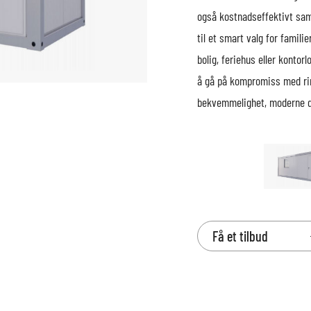
også kostnadseffektivt sam
til et smart valg for famil
bolig, feriehus eller kontorl
å gå på kompromiss med rim
bekvemmelighet, moderne d
Få et tilbud