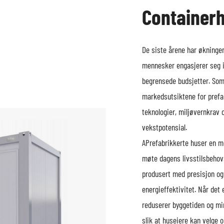
Container
De siste årene har økningen
mennesker engasjerer seg i
begrensede budsjetter. Som
markedsutsiktene for prefab
teknologier, miljøvernkrav 
vekstpotensial.
A
Prefabrikkerte hus
er en m
møte dagens livsstilsbehov. 
produsert med presisjon og 
energieffektivitet. Når det
reduserer byggetiden og mini
slik at huseiere kan velge 