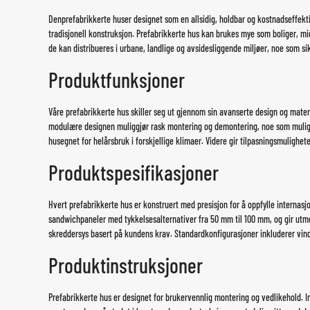
Den
prefabrikkerte hus
er designet som en allsidig, holdbar og kostnadseffek
tradisjonell konstruksjon. Prefabrikkerte hus kan brukes mye som boliger, mi
de kan distribueres i urbane, landlige og avsidesliggende miljøer, noe som sik
Produktfunksjoner
Våre prefabrikkerte hus skiller seg ut gjennom sin avanserte design og mate
modulære designen muliggjør rask montering og demontering, noe som muliggjø
hus
egnet for helårsbruk i forskjellige klimaer. Videre gir tilpasningsmulighe
Produktspesifikasjoner
Hvert prefabrikkerte hus er konstruert med presisjon for å oppfylle internasj
sandwichpaneler med tykkelsesalternativer fra 50 mm til 100 mm, og gir utm
skreddersys basert på kundens krav. Standardkonfigurasjoner inkluderer vindu
Produktinstruksjoner
Prefabrikkerte hus er designet for brukervennlig montering og vedlikehold.