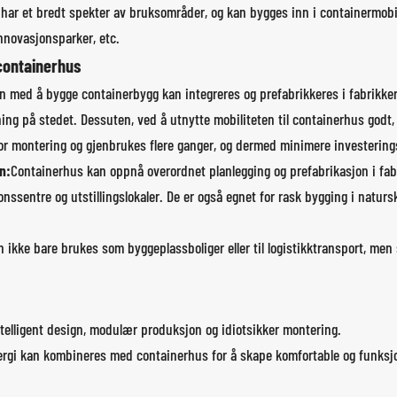
, har et bredt spekter av bruksområder, og kan bygges inn i containermobile
nnovasjonsparker, etc.
 containerhus
 med å bygge containerbygg kan integreres og prefabrikkeres i fabrikker,
ing på stedet. Dessuten, ved å utnytte mobiliteten til containerhus godt, k
d for montering og gjenbrukes flere ganger, og dermed minimere investerin
n:
Containerhus kan oppnå overordnet planlegging og prefabrikasjon i fabr
nssentre og utstillingslokaler. De er også egnet for rask bygging i natur
 ikke bare brukes som byggeplassboliger eller til logistikktransport, men 
telligent design, modulær produksjon og idiotsikker montering.
nergi kan kombineres med containerhus for å skape komfortable og funksjon