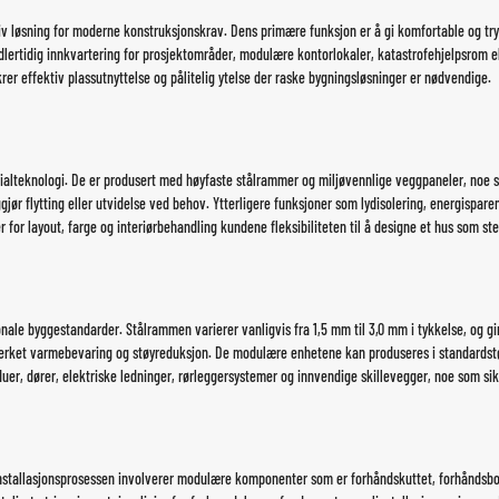
tiv løsning for moderne konstruksjonskrav. Dens primære funksjon er å gi komfortable og try
dlertidig innkvartering for prosjektområder, modulære kontorlokaler, katastrofehjelpsrom el
rer effektiv plassutnyttelse og pålitelig ytelse der raske bygningsløsninger er nødvendige.
rialteknologi. De er produsert med høyfaste stålrammer og miljøvennlige veggpaneler, noe s
r flytting eller utvidelse ved behov. Ytterligere funksjoner som lydisolering, energispare
ter for layout, farge og interiørbehandling kundene fleksibiliteten til å designe et hus som
onale byggestandarder. Stålrammen varierer vanligvis fra 1,5 mm til 3,0 mm i tykkelse, og g
erket varmebevaring og støyreduksjon. De modulære enhetene kan produseres i standardstør
er, dører, elektriske ledninger, rørleggersystemer og innvendige skillevegger, noe som sikr
 Installasjonsprosessen involverer modulære komponenter som er forhåndskuttet, forhåndsb