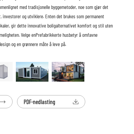
menlignet med tradisjonelle byggemetoder, noe som gjør det
ier, investorer og utviklere. Enten det brukes som permanent
okaler, gir dette innovative boligalternativet komfort og stil uten
eligheten. Velge en
Prefabrikkerte hus
betyr å omfavne
esign og en grønnere måte å leve på.

PDF-nedlasting
