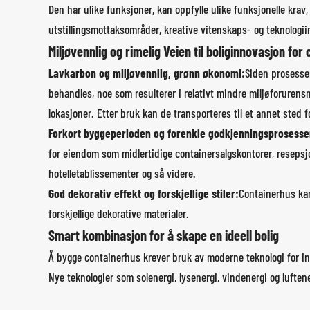
Den har ulike funksjoner, kan oppfylle ulike funksjonelle krav
utstillingsmottaksområder, kreative vitenskaps- og teknologii
Miljøvennlig og rimelig Veien til boliginnovasjon for
Lavkarbon og miljøvennlig, grønn økonomi:
Siden prosessen
behandles, noe som resulterer i relativt mindre miljøforurensn
lokasjoner. Etter bruk kan de transporteres til et annet ste
Forkort byggeperioden og forenkle godkjenningsprosesse
for eiendom som midlertidige containersalgskontorer, resepsjo
hotelletablissementer og så videre.
God dekorativ effekt og forskjellige stiler:
Containerhus kan
forskjellige dekorative materialer.
Smart kombinasjon for å skape en ideell bolig
Å bygge containerhus krever bruk av moderne teknologi for in
Nye teknologier som solenergi, lysenergi, vindenergi og lufte