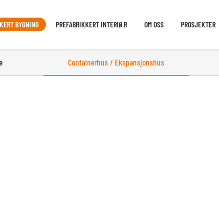
KERT BYGNING
PREFABRIKKERT INTERIØR
OM OSS
PROSJEKTER
e
Containerhus / Ekspansjonshus