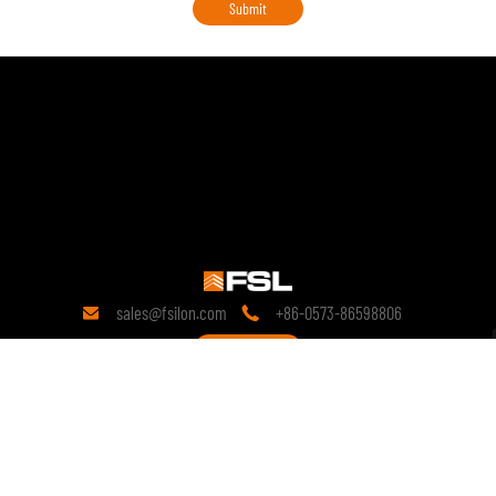
sales@fsilon.com
+86-0573-86598806


Kontakt
19 år
av forskning innen teknologi.
Siden oppstarten har den vært forpliktet til prefabrikkerte løsninger og
fortsetter å drive grundig forskning på teknologisk innovasjon av
prefabrikkerte produkter.