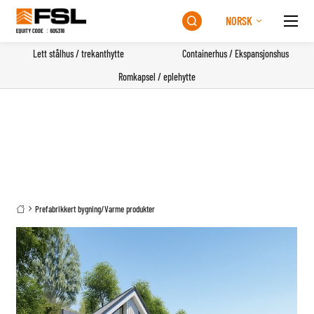
NORSK

Lett stålhus / trekanthytte
Containerhus / Ekspansjonshus
Romkapsel / eplehytte
Prefabrikkert bygning
/
Varme produkter
