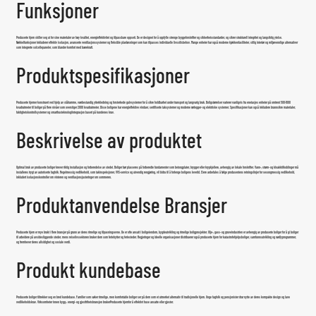
Funksjoner
Produserte hjem skiller seg ut for sine materialer av høy kvalitet, energieffektivitet og tilpassbare oppsett. De er designet for å oppfylle strenge byggeforskrifter og sikkerhetsstandarder, og sikrer strukturell integritet og langsiktig ytelse.
Nøkkelfunksjoner inkluderer effektiv isolasjon, avanserte ventilasjonssystemer og fleksible planløsninger som kan tilpasses individuelle livsstilsbehov. Mange enheter har også moderne kjøkkenfasiliteter, stilig interiør og miljøvennlige alternativer
som integrerte solcellepaneler, som blander komfort med bærekraft.
Produktspesifikasjoner
Produserte hjem
er konstruert ved hjelp av stålramme, værbestandig ytterkledning og forsterkede gulvsystemer for å sikre holdbarhet under transport og langvarig bruk. Boligstørrelser varierer vanligvis fra enetasjes enheter på omtrent 500-1000
kvadratmeter til boliger på flere nivåer som overstiger 2000 kvadratmeter. Disse boligene har energieffektive vinduer, sertifiserte taksystemer og moderne rørlegger- og elektriske systemer. Spesifikasjoner kan også inkludere brannsikre materialer,
fuktighetskontrollsystemer og smarthusteknologiintegrasjon basert på kundenes krav.
Beskrivelse av produktet
Optimal bruk av produserte boliger krever riktig installasjon og forberedelse av stedet. Boliger bør plasseres på forberedte fundamenter som betongplater, brygger eller krypkjellere, avhengig av lokale forskrifter. Vann-, strøm- og kloakktilkoblinger må
installeres trygt av autoriserte fagfolk. Regelmessig vedlikehold, som takinspeksjoner, VVS-service og utvendig rengjøring, vil bidra til å forlenge boligens levetid. Eiere anbefales å følge produsentens retningslinjer for sesongmessig vedlikehold,
inkludert isolasjonskontroller om vinteren og ventilasjonsjusteringer om sommeren.
Produktanvendelse Bransjer
Produserte hjem er mye brukt i flere bransjer på grunn av deres rimelige og tilpasningsevne. De er ofte ansatt i boligeiendom, bygdeutvikling og rimelige boligprosjekter. Olje-, gass- og gruveindustrien er avhengig av produserte boliger for å gi boliger
til arbeidere på avsidesliggende steder, mens reiselivssektoren bruker dem som feriehytter og feriesteder. Regjeringer og ideelle organisasjoner distribuerer også produserte hjem for katastrofehjelpsboliger, samfunnsutvikling og nødlyprogrammer,
og fremhever deres allsidighet og sosiale verdi.
Produkt kundebase
Produserte boliger tiltrekker seg en bred kundebase. Familier som søker rimelige, men komfortable boliger ser på dem som et utmerket alternativ til tradisjonelle hjem. Unge fagfolk og pensjonister drar nytte av deres kompakte design og lave
vedlikeholdskrav. Virksomheter innen bygg-, energi- og gjestfrihetsbransjen bruker
Produserte hjem
for å effektivt huse ansatte eller gjester.