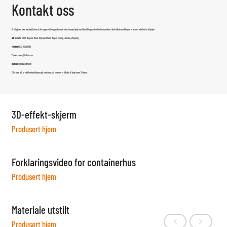
Kontakt oss
Vi vil gjerne høre fra deg! Enten du har spørsmål om produktene våre, trenger hjelp med bestillingen din eller bare ønsker å dele tilbakemeldinger, er teamet vårt her for å hjelpe.
Adresse:
Nr. 5888, Wuyuan Road, Wuyuan Street, Haiyan County, Jiaxing, Zhejiang
Telefon:
0573-86598806
E-post:
sales@fsilon.com
Nettsted:
Produsert hjem
Eller bare fyll ut vårt kontaktskjema på nettsiden, så kommer vi tilbake til deg innen 24 timer.
3D-effekt-skjerm
Produsert hjem
Forklaringsvideo for containerhus
Produsert hjem
Materiale utstilt
Produsert hjem