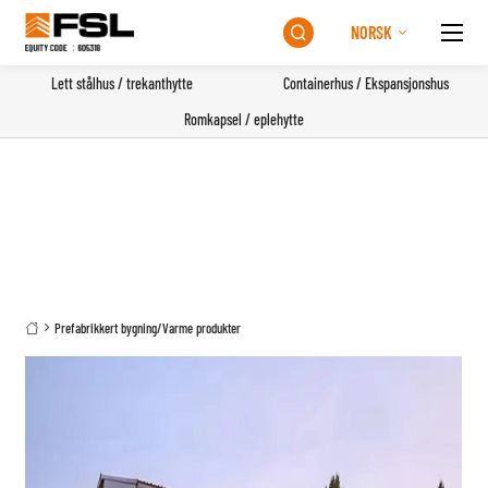
NORSK

Lett stålhus / trekanthytte
Containerhus / Ekspansjonshus
Romkapsel / eplehytte
Prefabrikkert bygning
/
Varme produkter
