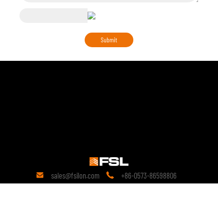
sales@fsilon.com
+86-0573-86598806


Kontakt
19 år
av forskning innen teknologi.