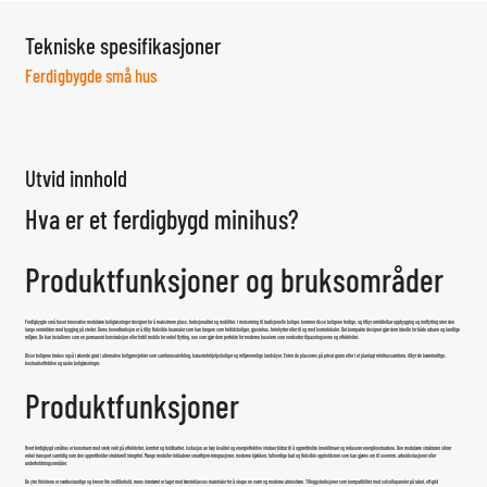
Tekniske spesifikasjoner
Ferdigbygde små hus
Utvid innhold
Hva er et ferdigbygd minihus?
Produktfunksjoner og bruksområder
Ferdigbygde små hus
er innovative modulære boligløsninger designet for å maksimere plass, funksjonalitet og mobilitet. I motsetning til tradisjonelle boliger, kommer disse boligene ferdige, og tilbyr umiddelbar oppbygging og innflytting uten den
lange ventetiden med bygging på stedet. Deres hovedfunksjon er å tilby fleksible boarealer som kan fungere som heltidsboliger, gjestehus, feriehytter eller til og med kontorlokaler. Det kompakte designet gjør dem ideelle for både urbane og landlige
miljøer. De kan installeres som en permanent konstruksjon eller forbli mobile for enkel flytting, noe som gjør dem perfekte for moderne huseiere som verdsetter tilpasningsevne og effektivitet.
Disse boligene brukes også i økende grad i alternative boligprosjekter som samfunnsutvikling, katastrofehjelpsboliger og miljøvennlige landsbyer. Enten de plasseres på privat grunn eller i et planlagt minihussamfunn, tilbyr de bærekraftige,
kostnadseffektive og raske boligløsninger.
Produktfunksjoner
Hvert ferdigbygd småhus er konstruert med sterk vekt på effektivitet, komfort og holdbarhet. Isolasjon av høy kvalitet og energieffektive vinduer bidrar til å opprettholde inneklimaet og reduserer energikostnadene. Den modulære strukturen sikrer
enkel transport samtidig som den opprettholder strukturell integritet. Mange modeller inkluderer smarthjem-integrasjoner, moderne kjøkken, fullverdige bad og fleksible oppholdsrom som kan gjøres om til soverom, arbeidsstasjoner eller
underholdningsområder.
De ytre finishene er værbestandige og krever lite vedlikehold, mens interiøret er laget med førsteklasses materialer for å skape en varm og moderne atmosfære. Tilleggsfunksjoner som kompatibilitet med solcellepaneler på taket, off-grid