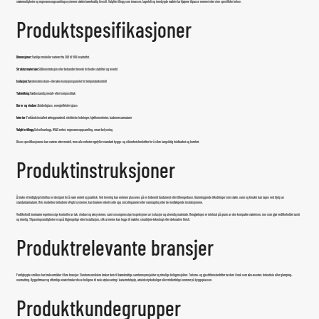
strømmuligheter og regnvannsoppsamlingssystemer støtter bærekraftig livsstil. Valgfrie tillegg som terrasser, lagerloft og innebygde møbler lar kjøpere tilpasse rommet etter sine spesifikke behov.
Produktspesifikasjoner
Dimensjoner:
Vanlige modeller varierer fra 200 til 500 kvadratfot.
Strukturmateriale:
Stålkonstruksjon eller behandlet treverk for bedre stabilitet og levetid
Isolasjon:
Høydensitetsskum- eller øko-isolasjonspaneler for temperaturkontroll
Taktekking:
Værbestandig metall- eller kompositttak
Dører og vinduer:
Dobbeltglass, energieffektivt glass
Interiør:
Forhåndsinstallert rørleggerarbeid, elektriske ledninger, kjøkkenenheter, baderomsarmaturer
Valgfrie tillegg:
Solcelleanlegg, HVAC-enhet, regnvannsoppsamling, smart belysning
Disse spesifikasjonene kan variere etter modell, men alle enheter oppfyller standard bygge- og sikkerhetsforskrifter for å sikre langsiktig holdbarhet og komfort.
Produktinstruksjoner
Å bruke et ferdigbygd minihus er designet for å være enkelt og praktisk. Ved levering kan enheten plasseres på en forberedt fundament eller tilhengerbase. Grunnleggende tilkoblinger som strøm, vann og kloakk kan lages ved hjelp av
standardarmaturer. Hvis modellen inkluderer off-grid systemer, kan brukere enkelt sette opp solcellepaneler eller vannlagring etter de medfølgende instruksjonene.
Vedlikehold innebærer regelmessige kontroller av tak, vinduer og rørsystemer, samt sesongmessige inspeksjoner av isolasjon og utvendig materiale. Rengjøringen er minimal på grunn av den kompakte størrelsen, noe som gjør vedlikeholdet raskt
og rimelig. Tilpasningsmuligheter er også tilgjengelige etter installasjon, slik at eierne kan legge til møbler, smarthjem-teknologi eller dekorative finish.
Produktrelevante bransjer
Ferdigbygde småhus har bruksområder i flere bransjer. Eiendomsutviklere bruker dem til bærekraftige samfunnsprosjekter og rimelige boligprosjekter. Turisme- og gjestfrihetsbedrifter tar dem i bruk som øko-resorter, ferieutleie eller glamping-
overnatting. Byggefirmaer og offentlige etater bruker disse boligene til rask utplassering i katastrofehjelp, arbeidsstyrkeboliger eller midlertidige kontorer på byggeplassen.
Produktkundegrupper