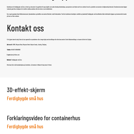
Kundebasen for ferdigbygde små hus er bred og voksende. De appellerer til unge fagfolk som søker rimelige førsteboliger, pensjonister som flytter ned for en enklere livsstil, og familier som ønsker et miljøvennlig feriested. Eiendomsinvestorer kjøper
i økende grad disse boligene for å utvikle småhussamfunn eller leie dem ut som korttidsferier.
De er også populære blant friluftsentusiaster, fjernarbeidere og bedrifter som ønsker fleksibel, mobil infrastruktur. Fordi de kombinerer rimelighet, mobilitet og bærekraft,
Ferdigbygde små hus
tiltrekker både individuelle kjøpere og kommersielle kunder
på tvers av flere sektorer.
Kontakt oss
Vi vil gjerne høre fra deg! Enten du har spørsmål om produktene våre, trenger hjelp med bestillingen din eller bare ønsker å dele tilbakemeldinger, er teamet vårt her for å hjelpe.
Adresse:
Nr. 5888, Wuyuan Road, Wuyuan Street, Haiyan County, Jiaxing, Zhejiang
Telefon:
+86-0573-86598806
E-post:
sales@fsilon.com
Nettsted:
Ferdigbygde små hus
Eller bare fyll ut vårt kontaktskjema på nettsiden, så kommer vi tilbake til deg innen 24 timer.
3D-effekt-skjerm
Ferdigbygde små hus
Forklaringsvideo for containerhus
Ferdigbygde små hus