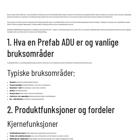
Møt den smartere måten å tilføre plass, verdi og fleksibilitet til eiendommen din på med en
Prefabrikkert ADU
. Designet for moderne livsstil kombinerer våre prefabrikkerte ADU-er effektiv konstruksjon med eksklusive finish, og leverer en nøkkelferdig
løsning uten forsinkelser og overraskelser som tradisjonelle bygg innebærer. Hver enhet er presisjonskonstruert eksternt, noe som sikrer jevn kvalitet, redusert avfall og raskere installasjon på eiendommen din.
Enten du trenger en leieenhet, gjestehus, hjemmekontor eller flergenerasjonsbolig, tilpasser en prefabrikkert ADU seg til din livsstil. Gjennomtenkte planløsninger maksimerer naturlig lys, lagringsplass og komfort, mens energieffektive materialer
bidrar til å redusere langsiktige strømregninger. Fra tillatelsesstøtte til endelig plassering er prosessen strømlinjeformet og stressfri.
A
Prefabrikkert ADU
(Prefabrikkert tilleggsbolig) er en fabrikkbygd, transportabel liten bolig – vanligvis en selvstendig bolig plassert på samme tomt som en enebolig. Prefabrikkerte ADU-er kombinerer hjemmelignende komfort med raskere byggetider,
forutsigbar kvalitet og et mindre areal enn en konvensjonell stokkbygd tilbygg.
1. Hva en Prefab ADU er og vanlige
bruksområder
En prefabrikkert ADU er en selvstendig boligenhet produsert eksternt i moduler eller som en komplett pod og levert til eiendommen for endelig montering eller plassering.
Typiske bruksområder:
Utleieenhet:
langsiktig eller kortsiktig (Airbnb-stil) inntekt.
Flergenerasjonsboliger:
Svigerfamilieleiligheter, voksne barn, omsorgspersoner.
Hjemmekontor / studio:
Privat arbeidsplass, kreativt studio, musikkrom.
Gjestehus:
midlertidig besøksbolig.
Aldring på stedet:
Barrierfrie enheter for eldre med mobilitetsbehov.
Arbeidsstyrke- eller campusboliger:
arbeidsgiversubsidierte boliger, studentboligklynger.
Nød- / midlertidig bolig:
Rask tilfluktsrom i katastrofegjenoppretting.
2. Produktfunksjoner og fordeler
Kjernefunksjoner
Fabrikkkvalitetskonstruksjon:
Kontrollert miljø reduserer værforsinkelser og inkonsekvenser.
Modulære eller monolittiske alternativer:
levert som én enhet (pod) eller som flere moduler som monteres på stedet.
Nøkkelferdige eller skallalternativer:
ferdige interiører, eller levert med forsyninger som er stubbet for ferdigstillelse på stedet.