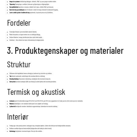
Integrerte systemer:
forhåndslagt rørlegger-, elektrisk-, HVAC- og noen ganger smarthus-kabler.
Tilpasning:
Plantegninger, overflater, hvitevarer og tilpasninger av tilgjengelighet.
Energieffektivitet:
høyytelses isolasjon, dobbelt-/lav-E glass, effektiv HVAC og hvitevarer.
Rask levering og installasjon:
uker til måneder i stedet for mange måneder for tradisjonell bygging.
Lavere avfall og bedre kvalitetssikring:
repeterende, inspiserte prosesser på fabrikken.
Fordeler
Forutsigbar tidsplan og kostnad (færre ukjente faktorer).
Mindre forstyrrelse av hagen/tomten enn en stokkbygd tilbygg.
Enklere tillatelser i mange jurisdiksjoner (men sjekk lokale regler).
Skalerbart — flere enheter kan danne mikronabolag for boligprosjekter.
3. Produktegenskaper og materialer
Struktur
Stålramme eller treplattform/ramme avhengig av produsent og seismiske og vindkrav.
Tak:
stående sømmetall, asfaltshingel eller membran (flat/lav skråning).
Utvendig kledning:
Fibersement, trekledning, metallplater eller konstruert kompositt.
Gulvsystem:
konstruert undergulv (OSB, kryssfiner) på isolerte bjelker eller konstruksjonsdekke.
Termisk og akustisk
Isolasjon:
typisk R-verdiområde (vegger R-13 til R-23; tak R-30 til R-49; gulv R-13+) kan oppgraderes for å møte passive eller nesten passive standarder.
Windows:
dobbeltglass som standard; tredelt panel som valgfritt; lav-E-belegg.
Lydkontroll:
forskjøvede stendere, frakoblede veggmonteringer, alternativer for akustisk underlag.
Interiør
Ferdige gips- eller panelsystemer, innebygde skap, kompakte kjøkken, våtrom eller fullt bad med ferdiginstallerte armaturer.
Holdbare overflater tilpasset bruksområdet (boligkvalitet eller kraftig for utleie/kontor).
Gulvbelegg:
vinylplanker, konstruert tregulv, fliser på våte områder.