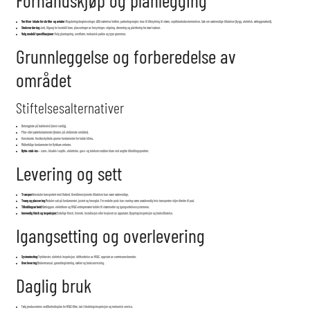
Verifiser lokale forskrifter og avtaler:
Reguleringsbegrensninger, ADU-størrelse/tetthet, parkeringsregler, krav til tilknytning til strøm, septiktankebestemmelser. Søk om nødvendige tillatelser (bygg, elektrisk, rørleggerarbeid).
Stedsvurdering:
Jord, tilgang for lastebil/kran, plasseringer av forsyninger, stigning, drenering og påvirkning fra trær/naboer.
Velg modell/spesifikasjoner:
Velg plantegning, overflater, mekanisk pakke og type grunnmur.
Grunnleggelse og forberedelse av
området
Stiftelsesalternativer
Betongplate på bakkenivå (mest vanlig).
Pilar- eller pælefundamenter (brukes på skrånende områder).
Konstruerte, frostbeskyttede grunne fundamenter for kalde klima.
Midlertidige fundamenter for flyttbare enheter.
Nytte-stub-ins
— vann-, kloakk-/septik-, elektriske, gass- og telekom-stubber klare ved angitte tilkoblingspunkter.
Levering og sett
Transport:
moduler transportert med flatbed; Overdimensjonerte tillatelser kan være nødvendige.
Tvang og plassering:
Moduler satt på fundamentet, justert og forseglet. For endelte pods kan craning være unødvendig hvis transporten skjer direkte til pad.
Tilkoblingsarbeid:
Rørleggere, elektrikere og HVAC-entreprenører kobler til strømnettet og igangsettelsessystemene.
Innvendig finish og inspeksjon:
Endelige finish, listverk, installasjon eller inspisert av apparater. Bygningsinspeksjon og brukstillatelse.
Igangsetting og overlevering
Systemtesting:
Trykktester, elektrisk inspeksjon, idriftsettelse av HVAC, oppstart av varmtvannsbereder.
Overlevering:
Brukermanual, garantiregistrering, nøkler og bruksanvisning.
Daglig bruk
Følg produsentens vedlikeholdsplan for HVAC-filtre, tak-/kledningsinspeksjon og mekanisk service.