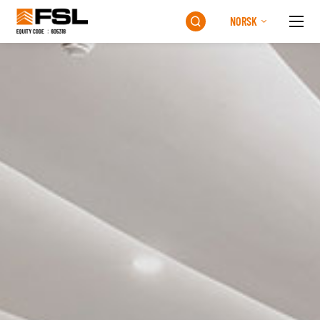
NORSK
