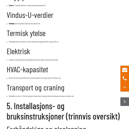
Standard:
5"–7" (inkludert rammeverk + isolasjon); høyytelsesmonteringer 8"–12".
Vindus-U-verdier
Dobbeltglass:
0,28–0,35 (omtrent); Trippel panel kan være 0,15–0,25.
Termisk ytelse
Grunnleggende termisk overholdelse av lokale energiforskrifter; oppgraderbar til R-20+ vegger og R-40+ tak.
Elektrisk
Hovedbryter er vanligvis 60A–150A; GFCI-beskyttede kretser for våte områder; LED-belysning som standard.
HVAC-kapasitet
Minisplit-soner dimensjonert med BTU/tonn for å matche kvadratmeter og isolasjon: typisk 9k–24k BTU per sone.
Transport og craning
Modulbredder er ofte maks ~12–16 fot for veitransport; Lengden varierer—avhengig av tillatelsen. Kranekapasitet avhenger av modulens vekt.
5. Installasjons- og
bruksinstruksjoner (trinnvis oversikt)
Forhåndskjøp og planlegging