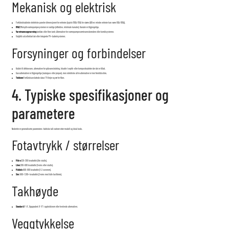
Mekanisk og elektrisk
Forhåndskablede elektriske paneler dimensjonert for enheten (typisk 100A–150A for større ADU-er; mindre enheter kan være 60A–100A).
HVAC:
Minisplit-varmepumpesystemer er vanlige (effektive, minimale kanaler). Kanaler er tilgjengelige.
Varmtvannsoppvarming:
tankløs eller liten tank; Alternativer for varmepumpevarmtvannsberedere eller kombisystemer.
Valgfritt solcelleklart tak eller integrerte PV+ batterisystemer.
Forsyninger og forbindelser
Koblet til drikkevann, alternativer for gråvannsledning, kloakk-/septik- eller komposttoaletter der det er tillatt.
Gassalternativer er tilgjengelige (naturgass eller propan), men elektriske all-in-alternativer er mer fremtidssikre.
Telekom:
Forhåndsavsluttede data-/TV-linjer og rør for fiber.
4. Typiske spesifikasjoner og
parametere
Nedenfor er generaliserte parametere—faktiske tall varierer etter modell og lokal kode.
Fotavtrykk / størrelser
Mikro:
120–300 kvadratfot (lite studio).
Liten:
300–600 kvadratfot (1-roms eller studio).
Middels:
600–900 kvadratfot (1–2 soverom).
Stor:
900–1 200+ kvadratfot (2-roms med fulle fasiliteter).
Takhøyde
Standard:
8'–9'. Oppgradert: 9'–11' i oppholdsrom eller hvelvede alternativer.
Veggtykkelse