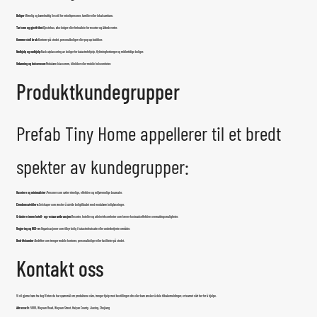
Boliger:
Rimelig og bærekraftig livsstil for enkeltpersoner, familier eller lokalsamfunn.
Turisme og gjestfrihet:
Gjestehus, øko-lodger eller ferieutleie for resorter og Airbnb-verter.
Kommersiell bruk:
Kontorer på stedet, personalboliger eller pop-up-butikker.
Nødhjelp og nødhjelp:
Rask utplassering av boliger for katastrofehjelp, flyktningherberger og midlertidige boliger.
Utdanning og helsevesen:
Modulære klasserom, klinikker eller mobile helseenheter.
Produktkundegrupper
Prefab Tiny Home appellerer til et bredt
spekter av kundegrupper:
Huseiere og minimalister:
Personer som søker rimelige, effektive og miljøvennlige boarealer.
Eiendomsutviklere:
Selskaper som ønsker å utvide boligtilbudet med modulære boligløsninger.
Gründere innen hotell- og restaurantbransjen:
Resorter, hoteller og utleievirksomheter som krever kostnadseffektive overnattingsmuligheter.
Regjering og NGO-er:
Organisasjoner som tilbyr bolig i katastrofeutsatte eller underbetjente områder.
Bedriftskunder:
Bedrifter som trenger mobile kontorer, personalboliger eller fasiliteter på stedet.
Kontakt oss
Vi vil gjerne høre fra deg! Enten du har spørsmål om produktene våre, trenger hjelp med bestillingen din eller bare ønsker å dele tilbakemeldinger, er teamet vårt her for å hjelpe.
Adresse:
Nr. 5888, Wuyuan Road, Wuyuan Street, Haiyan County, Jiaxing, Zhejiang