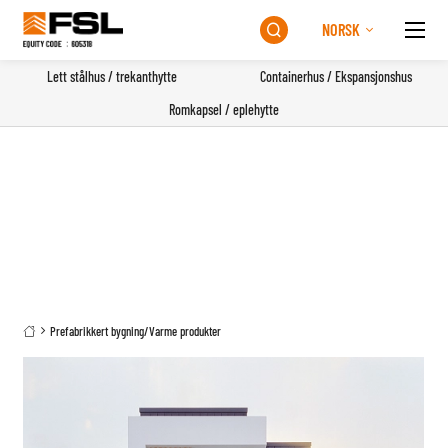
NORSK

Lett stålhus / trekanthytte
Containerhus / Ekspansjonshus
Romkapsel / eplehytte
Prefabrikkert bygning
/
Varme produkter
