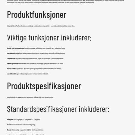
kontorlokaler eller til og med som mobil leieenhet. Dens allsidighet gjør at den kan møte behovene til personer som søker minimalistisk bolig, familier som søker kostnadseffektive boligalternativer, og bedrifter som krever raske og skalerbare
boligløsninger. Enten det er plassert i urbane områder, avsidesliggende områder eller utenfor strømnettet, sikrer Prefab Tiny Home komfort, effektivitet og moderne bekvemmelighet.
Produktfunksjoner
Vårt prefabrikkerte Tiny Home kombinerer smart design med førsteklasses materialer for å levere maksimal funksjonalitet på minimal plass.
Viktige funksjoner inkluderer:
Kompakt, men romslig planløsning:
Optimaliserte interiører med dedikerte soner for opphold, søvn, matlaging og lagring.
Slitesterk konstruksjon:
Bygget med høykvalitets stålkonstruksjon og værbestandige ytterpaneler for å tåle ulike klima.
Energieffektivitet:
Utstyrt med isolerte vegger, doble vinduer og valgfrie solcelleanlegg for å redusere energiforbruket.
Mobilitet og fleksibilitet:
Prefabrikkert for enkel transport, noe som muliggjør flytting eller modulutvidelse ved behov.
Moderne estetikk:
Elegante finish, tilpassbare oppsett og stilige interiører som matcher moderne levestandarder.
Lite vedlikehold:
Designet med langvarige materialer som krever minimal vedlikehold.
Produktspesifikasjoner
Den
Prefabrikkert Tiny Home
er konstruert med presisjon for å møte både bolig- og næringsbehov.
Standardspesifikasjoner inkluderer:
Dimensjoner:
20–40 fot (lengde) x 8–10 fot (bredde) x 9–12 fot (høyde)
Struktur:
Galvanisert stålramme med rustbestandig belegg
Eksteriør:
Værbestandige veggpaneler, valgfritt tre- eller komposittkledning