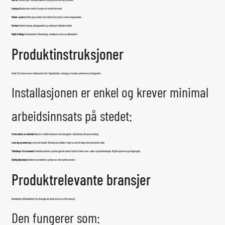
Interiør:
Laminert gulv, modulært kjøkken, innebygd bad med dusj og toalett
Isolasjon:
Høydensitets termisk isolasjon for komfort året rundt
Vinduer og dører:
Doble glassvinduer med sikkert låsesystem, isolerte inngangsdører
Verktøy:
Elektrisk ledning, rørleggerarbeid og ventilasjon forhåndsinstallert
Valgfrie tillegg:
Solcellepaneler, klimaanlegg, smarthjem-system og møbelpakker
Produktinstruksjoner
Prefab Tiny Home leveres ferdigmontert eller i flatpakkeform, avhengig av kundens preferanser og beliggenhet.
Installasjonen er enkel og krever minimal
arbeidsinnsats på stedet:
Forberedelse av nettstedet:
Sørg for et stabilt fundament som betongplate, stålunderlag eller jevnt underlag.
Levering og montering:
Levert med lastebil; Montering kan fullføres i løpet av noen få dager med profesjonell støtte.
Tilkoblinger til strømnettet:
Forhåndsinstallerte systemer gjør det enkelt å koble til lokale vann-, strøm- og kloakkledninger. Off-grid oppsett er også tilgjengelig.
Endelig tilpasning:
Interiørene kan møbleres og tilpasses etter kundens ønsker.
Produktrelevante bransjer
Allsidigheten til
Prefabrikkert Tiny Home
gjør det ideelt på tvers av flere bransjer.
Den fungerer som: