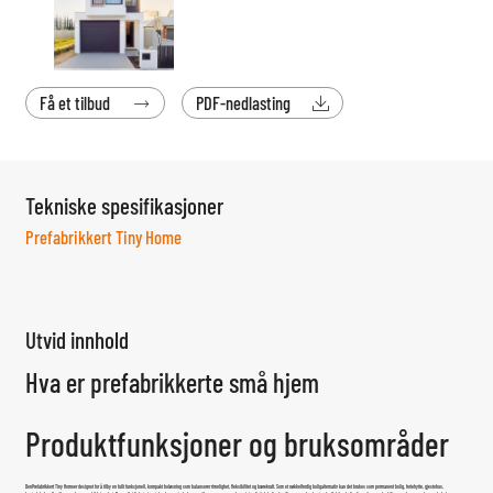
Få et tilbud
PDF-nedlasting


Tekniske spesifikasjoner
Prefabrikkert Tiny Home
Utvid innhold
Hva er prefabrikkerte små hjem
Produktfunksjoner og bruksområder
Den
Prefabrikkert Tiny Home
er designet for å tilby en fullt funksjonell, kompakt boløsning som balanserer rimelighet, fleksibilitet og bærekraft. Som et nøkkelferdig boligalternativ kan det brukes som permanent bolig, feriehytte, gjestehus,