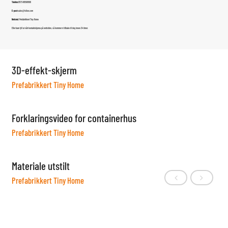
Telefon:
0573-86598806
E-post:
sales@fsilon.com
Nettsted:
Prefabrikkert Tiny Home
Eller bare fyll ut vårt kontaktskjema på nettsiden, så kommer vi tilbake til deg innen 24 timer.
3D-effekt-skjerm
Prefabrikkert Tiny Home
Forklaringsvideo for containerhus
Prefabrikkert Tiny Home
Materiale utstilt
Prefabrikkert Tiny Home