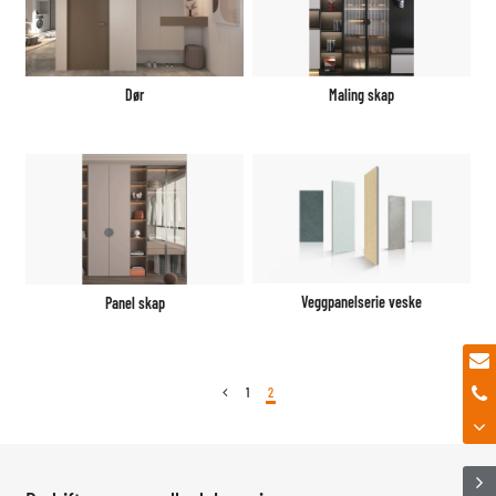
Dør
Maling skap
Veggpanelserie veske
Panel skap
1
2