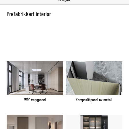
Prefabrikkert interiør
WPC veggpanel
Komposittpanel av metall