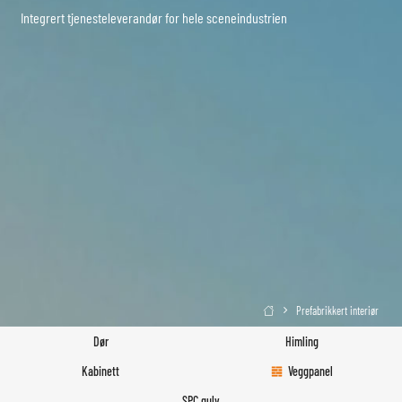
Integrert tjenesteleverandør for hele sceneindustrien
Prefabrikkert interiør

Dør
Himling
Kabinett
Veggpanel
SPC gulv