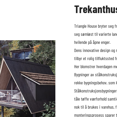
Trekanthu
Triangle House bryter seg fr
seg sømløst til varierte lan
hvilende på åpne enger.
Dens innovative design og 
tilbyr et rolig tilfluktssted
Her blomstrer hverdagen me
Bygninger av stålkonstruks
rekke bygningsbehov, som ko
Stålkonstruksjonsbygninger 
tåle tøffe værforhold samtid
nok til å brukes i varehus, 
monteringsprosess sparer t