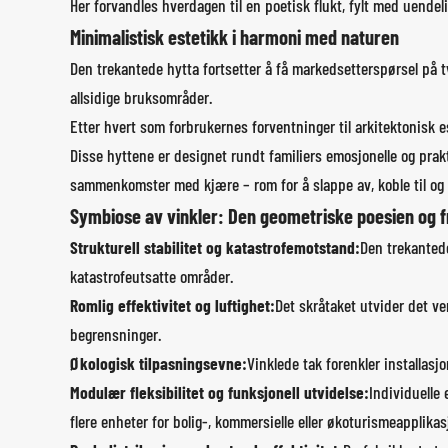
Her forvandles hverdagen til en poetisk flukt, fylt med uendel
Minimalistisk estetikk i harmoni med naturen
Den trekantede hytta fortsetter å få markedsetterspørsel på tv
allsidige bruksområder.
Etter hvert som forbrukernes forventninger til arkitektonisk 
Disse hyttene er designet rundt familiers emosjonelle og pr
sammenkomster med kjære – rom for å slappe av, koble til og l
Symbiose av vinkler: Den geometriske poesien og fr
Strukturell stabilitet og katastrofemotstand:
Den trekanted
katastrofeutsatte områder.
Romlig effektivitet og luftighet:
Det skråtaket utvider det v
begrensninger.
Økologisk tilpasningsevne:
Vinklede tak forenkler installas
Modulær fleksibilitet og funksjonell utvidelse:
Individuelle
flere enheter for bolig-, kommersielle eller økoturismeapplikas