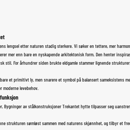
et
ens lengsel etter naturen stadig sterkere. Vi søker en tettere, mer harm
erer mer enn bare en nyskapende arkitektonisk form. Den henter inspiras
sk stil. For århundrer siden brukte eldgamle stammer lignende strukture
r bare et primitivt ly, men snarere et symbol på balansert sameksistens
er moderne levebehov.
funksjon
er,
Bygninger av stålkonstruksjoner
Trekantet hytte tilpasser seg uanstreng
ne strukturen sømløst sammen med naturens skjønnhet, og tilbyr et fredel