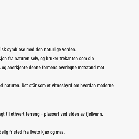
onisk symbiose med den naturlige verden.
jon fra naturen selv, og bruker trekanten som sin
r, og anerkjente denne formens overlegne motstand mot
 med naturen. Det står som et vitnesbyrd om hvordan moderne
t til ethvert terreng – plassert ved siden av fjellvann,
ig fristed fra livets kjas og mas.