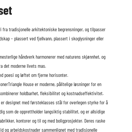
set
i fra tradisjonelle arkitektoniske begrensninger, og tilpasser
dskap – plassert ved fjellvann, plassert i skoglysninger eller
mesterlige håndverk harmonerer med naturens skjønnhet, og
 fra det moderne livets mas.
d poesi og løftet om fjerne horisonter.
joner
Triangle House er moderne, pålitelige løsninger for en
mbinerer holdbarhet, fleksibilitet og kostnadseffektivitet.
er designet med førsteklasses stål for overlegen styrke for å
ig som de opprettholder langsiktig stabilitet, og er allsidige
fabrikker, kontorer og til og med boligprosjekter. Deres raske
id og arbeidskostnader sammenlignet med tradisjonelle