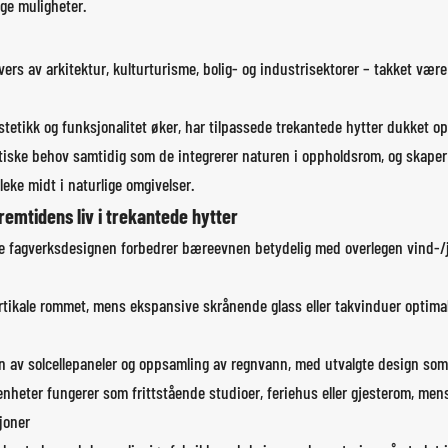
ige muligheter.
ers av arkitektur, kulturturisme, bolig- og industrisektorer – takket være
estetikk og funksjonalitet øker, har tilpassede trekantede hytter dukket 
aktiske behov samtidig som de integrerer naturen i oppholdsrom, og skap
eke midt i naturlige omgivelser.
emtidens liv i trekantede hytter
e fagverksdesignen forbedrer bæreevnen betydelig med overlegen vind-/jo
ertikale rommet, mens ekspansive skrånende glass eller takvinduer optimal
jon av solcellepaneler og oppsamling av regnvann, med utvalgte design som 
 enheter fungerer som frittstående studioer, feriehus eller gjesterom, me
joner