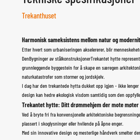
Trekanthuset
Harmonisk sameksistens mellom natur og modernit
Etter hvert som urbaniseringen akselererer, blir menneskehet
Den
Bygninger av stålkonstruksjoner
Trekantet hytte represent
grunnleggende byggestein for å skape en særegen arkitektoni
naturkatastrofer som stormer og jordskjelv.
I dag har den trekantede hytta dukket opp igjen - ikke lenge
design kan hedre økologisk visdom samtidig som den oppfyll
Trekantet hytte: Ditt drømmehjem der mote møter 
Ved å bryte fri fra konvensjonelle arkitektoniske begrensning
plassert i skoglysninger eller hvilende på åpne enger.
Med sin innovative design og mesterlige håndverk smelter den