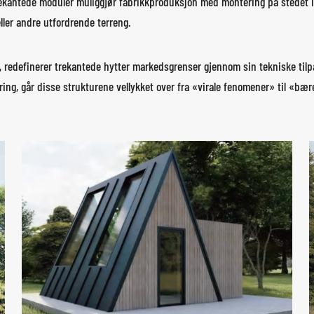
rekantede moduler muliggjør fabrikkproduksjon med montering på stedet i 
eller andre utfordrende terreng.
, redefinerer trekantede hytter markedsgrenser gjennom sin tekniske tilpa
ng, går disse strukturene vellykket over fra «virale fenomener» til «bære