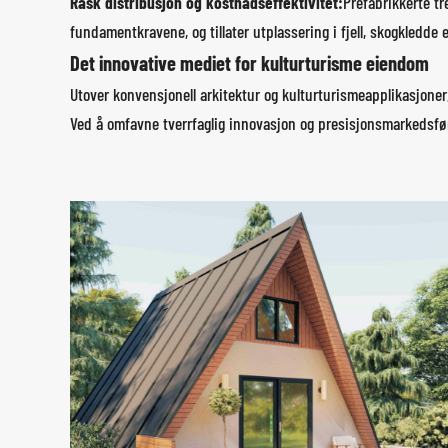
Rask distribusjon og kostnadseffektivitet:
Prefabrikkerte t
fundamentkravene, og tillater utplassering i fjell, skogkledde 
Det innovative mediet for kulturturisme eiendom
Utover konvensjonell arkitektur og kulturturismeapplikasjoner
Ved å omfavne tverrfaglig innovasjon og presisjonsmarkedsføri