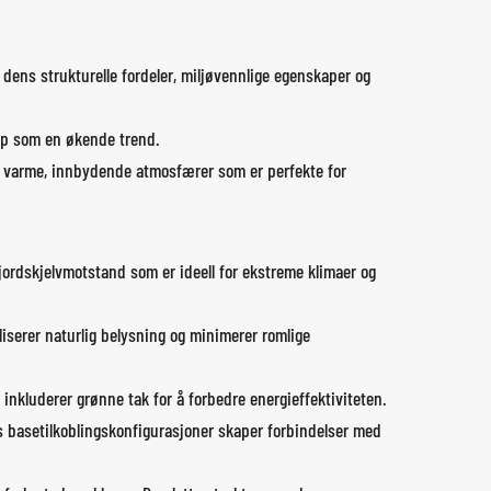
 dens strukturelle fordeler, miljøvennlige egenskaper og
opp som en økende trend.
er varme, innbydende atmosfærer som er perfekte for
rdskjelvmotstand som er ideell for ekstreme klimaer og
iserer naturlig belysning og minimerer romlige
inkluderer grønne tak for å forbedre energieffektiviteten.
ns basetilkoblingskonfigurasjoner skaper forbindelser med