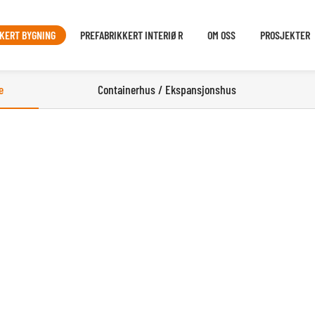
KERT BYGNING
PREFABRIKKERT INTERIØR
OM OSS
PROSJEKTER
e
Containerhus / Ekspansjonshus