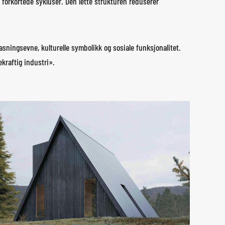
forkortede sykluser. Den lette strukturen reduserer
sningsevne, kulturelle symbolikk og sosiale funksjonalitet.
kraftig industri».